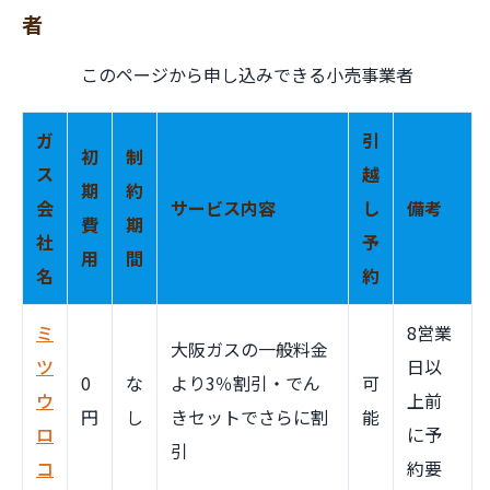
者
このページから申し込みできる小売事業者
ガ
引
初
制
ス
越
期
約
会
サービス内容
し
備考
費
期
社
予
用
間
名
約
ミ
8営業
大阪ガスの一般料金
ツ
日以
0
な
より3％割引・でん
可
ウ
上前
円
し
きセットでさらに割
能
ロ
に予
引
コ
約要