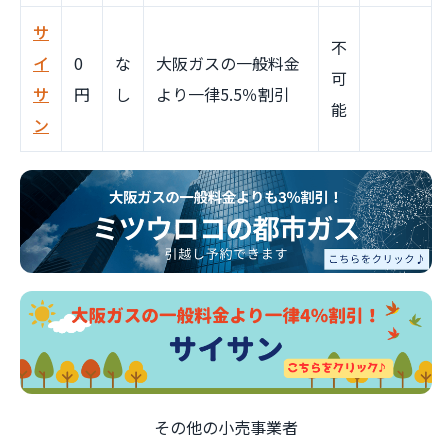
サ
不
イ
0
な
大阪ガスの一般料金
可
サ
円
し
より一律5.5％割引
能
ン
その他の小売事業者