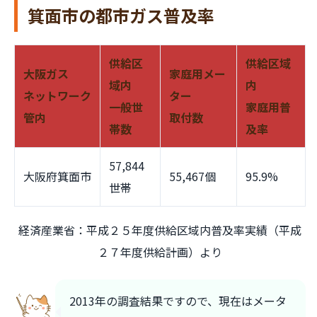
箕面市の都市ガス普及率
供給区
供給区域
大阪ガス
家庭用メー
域内
内
ネットワーク
ター
一般世
家庭用普
管内
取付数
帯数
及率
57,844
大阪府箕面市
55,467個
95.9%
世帯
経済産業省：平成２５年度供給区域内普及率実績（平成
２７年度供給計画）より
2013年の調査結果ですので、現在はメータ