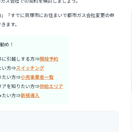
市ガス会社での契約を検討しましょう。
約」「すでに貝塚市にお住まいで都市ガス会社変更の申
できます。
勧め！
件に引越しする方⇒
開栓予約
たい方⇒
スイッチング
りたい方⇒
小売事業者一覧
リアを知りたい方⇒
供給エリア
みたい方⇒
新規導入