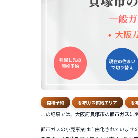
開栓予約
都市ガス供給エリア
都
この記事では、大阪府
貝塚市
の
都市ガス
に
都市ガスの小売事業は自由化されています