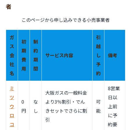
者
このページから申し込みできる小売事業者
ガ
引
初
制
ス
越
期
約
会
サービス内容
し
備考
費
期
社
予
用
間
名
約
ミ
8営業
大阪ガスの一般料金
ツ
日以
0
な
より3％割引・でん
可
ウ
上前
円
し
きセットでさらに割
能
ロ
に予
引
コ
約要