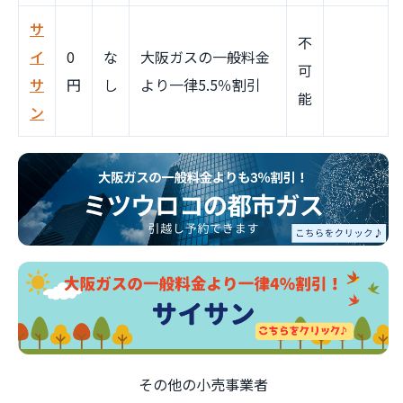
サ
不
イ
0
な
大阪ガスの一般料金
可
サ
円
し
より一律5.5％割引
能
ン
その他の小売事業者