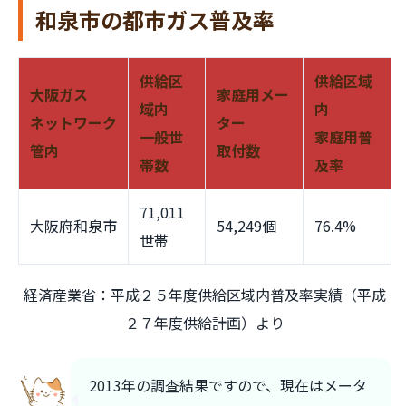
和泉市の都市ガス普及率
供給区
供給区域
大阪ガス
家庭用メー
域内
内
ネットワーク
ター
一般世
家庭用普
管内
取付数
帯数
及率
71,011
大阪府和泉市
54,249個
76.4%
世帯
経済産業省：平成２５年度供給区域内普及率実績（平成
２７年度供給計画）より
2013年の調査結果ですので、現在はメータ