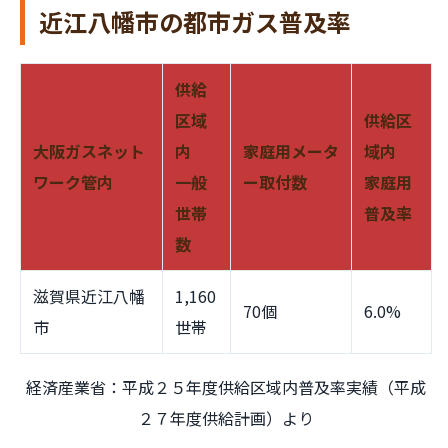
近江八幡市の都市ガス普及率
供給
区域
供給区
大阪ガスネット
内
家庭用メータ
域内
ワーク管内
一般
ー取付数
家庭用
世帯
普及率
数
滋賀県近江八幡
1,160
70個
6.0%
市
世帯
経済産業省：平成２５年度供給区域内普及率実績（平成
２７年度供給計画）より