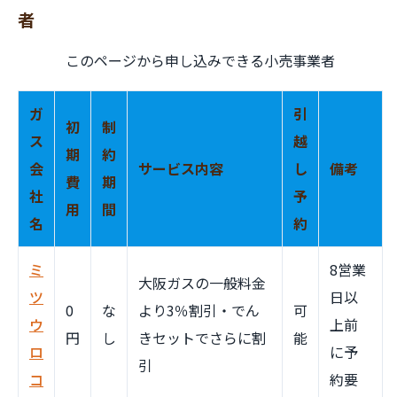
者
このページから申し込みできる小売事業者
ガ
引
初
制
ス
越
期
約
会
サービス内容
し
備考
費
期
社
予
用
間
名
約
ミ
8営業
大阪ガスの一般料金
ツ
日以
0
な
より3％割引・でん
可
ウ
上前
円
し
きセットでさらに割
能
ロ
に予
引
コ
約要