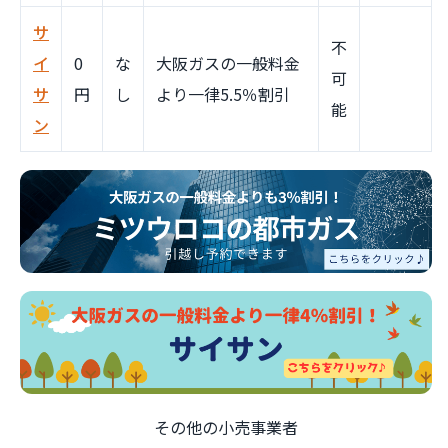
サ
不
イ
0
な
大阪ガスの一般料金
可
サ
円
し
より一律5.5％割引
能
ン
その他の小売事業者