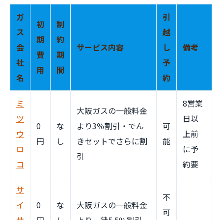
ガ
引
初
制
ス
越
期
約
会
サービス内容
し
備考
費
期
社
予
用
間
名
約
ミ
8営業
大阪ガスの一般料金
ツ
日以
0
な
より3％割引・でん
可
ウ
上前
円
し
きセットでさらに割
能
ロ
に予
引
コ
約要
サ
不
イ
0
な
大阪ガスの一般料金
可