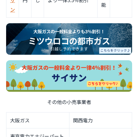
サ
円
し
より一律5.5％割引
能
ン
その他の小売事業者
大阪ガス
関西電力
東京電力エナジーパート