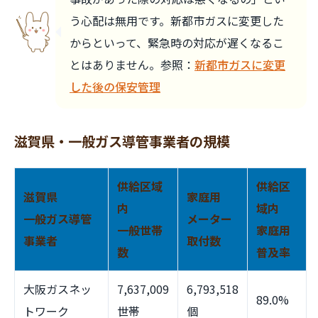
う心配は無用です。新都市ガスに変更した
からといって、緊急時の対応が遅くなるこ
とはありません。参照：
新都市ガスに変更
した後の保安管理
滋賀県・一般ガス導管事業者の規模
供給区域
供給区
滋賀県
家庭用
内
域内
一般ガス導管
メーター
一般世帯
家庭用
事業者
取付数
数
普及率
大阪ガスネッ
7,637,009
6,793,518
89.0%
トワーク
世帯
個