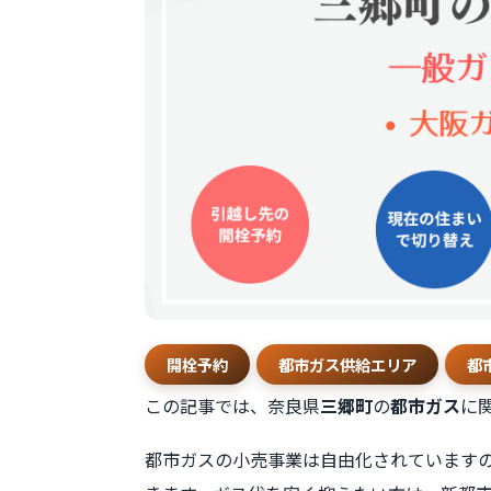
開栓予約
都市ガス供給エリア
都
この記事では、奈良県
三郷町
の
都市ガス
に
都市ガスの小売事業は自由化されています