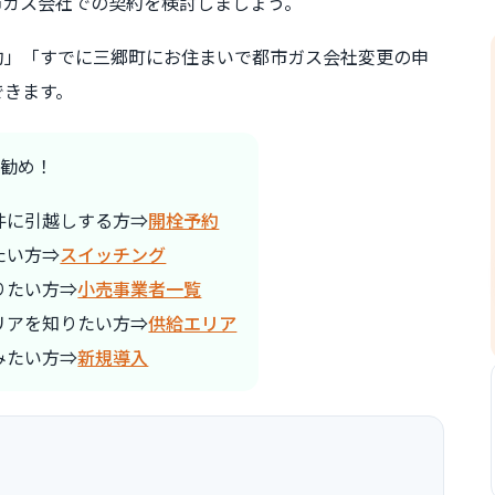
市ガス会社での契約を検討しましょう。
約」「すでに三郷町にお住まいで都市ガス会社変更の申
できます。
勧め！
件に引越しする方⇒
開栓予約
たい方⇒
スイッチング
りたい方⇒
小売事業者一覧
リアを知りたい方⇒
供給エリア
みたい方⇒
新規導入