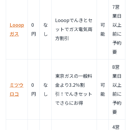
7営
業日
Looopでんきとセ
Looop
0
な
可
以上
ットでガス電気両
ガス
円
し
能
前に
方割引
予約
要
8営
東京ガスの一般料
業日
ミツウ
0
な
金より3.2％割
可
以上
ロコ
円
し
引！でんきセット
能
前に
でさらにお得
予約
要
4営