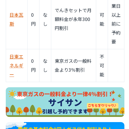
業日
でんきセットで月
日本瓦
0
な
可
以上
額料金が永年300
斯
円
し
能
前に
円割引
予約
要
日東エ
不
0
な
東京ガスの一般料
ネルギ
可
円
し
金より3％割引
ー
能