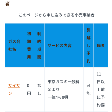
者
このページから申し込みできる小売事業者
引
初
制
越
ガス会
期
約
サービス内容
し
備考
社名
費
期
予
用
間
約
11
東京ガスの一般料
日以
サイサ
0
な
可
金より
上前
ン
円
し
能
一律4％割引
に予
約要