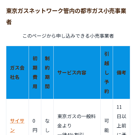
東京ガスネットワーク管内の都市ガス小売事業
者
このページから申し込みできる小売事業者
引
初
制
越
ガス会
期
約
サービス内容
し
備考
社名
費
期
予
用
間
約
11
東京ガスの一般料
日以
サイサ
0
な
可
金より
上前
ン
円
し
能
一律4％割引
に予