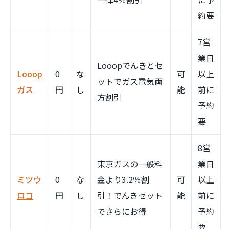
約要
7営
業日
Looopでんきとセ
Looop
0
な
可
以上
ットでガス電気両
ガス
円
し
能
前に
方割引
予約
要
8営
東京ガスの一般料
業日
ミツウ
0
な
金より3.2％割
可
以上
ロコ
円
し
引！でんきセット
能
前に
でさらにお得
予約
要