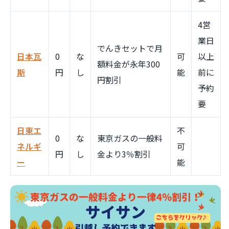
4営
業日
でんきセットで月
日本瓦
0
な
可
以上
額料金が永年300
斯
円
し
能
前に
円割引
予約
要
日東エ
不
0
な
東京ガスの一般料
ネルギ
可
円
し
金より3％割引
ー
能