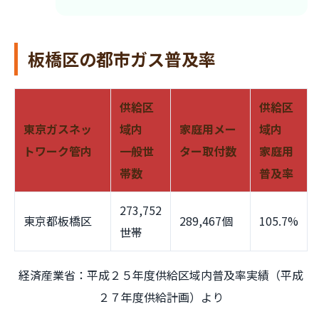
板橋区の都市ガス普及率
供給区
供給区
東京ガスネッ
域内
家庭用メー
域内
トワーク管内
一般世
ター取付数
家庭用
帯数
普及率
273,752
東京都板橋区
289,467個
105.7%
世帯
経済産業省：平成２５年度供給区域内普及率実績（平成
２７年度供給計画）より