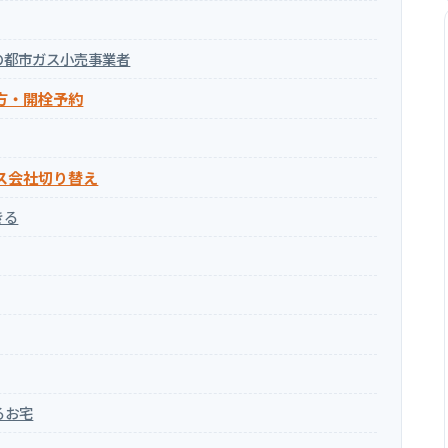
の都市ガス小売事業者
方・開栓予約
ス会社切り替え
きる
るお宅