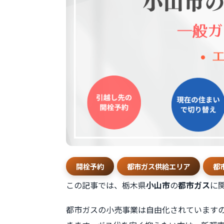
開栓予約
都市ガス供給エリア
都
この記事では、栃木県
小山市
の
都市ガス
に
都市ガスの小売事業は自由化されています