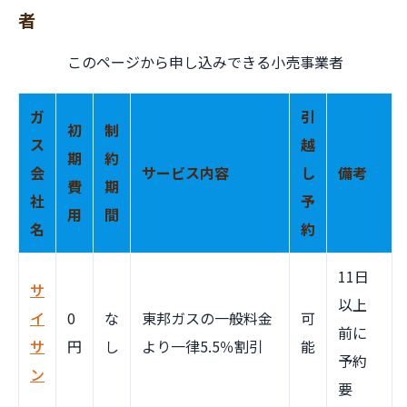
者
このページから申し込みできる小売事業者
ガ
引
初
制
ス
越
期
約
会
サービス内容
し
備考
費
期
社
予
用
間
名
約
11日
サ
以上
イ
0
な
東邦ガスの一般料金
可
前に
サ
円
し
より一律5.5％割引
能
予約
ン
要