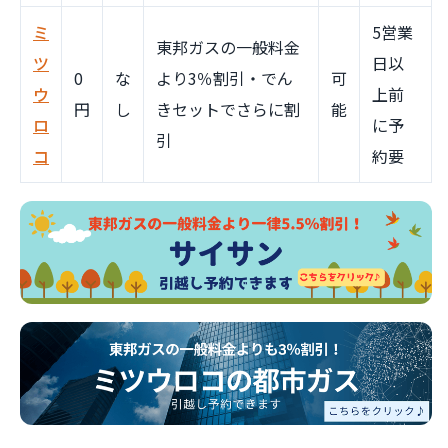
ミ
5営業
東邦ガスの一般料金
ツ
日以
0
な
より3％割引・でん
可
ウ
上前
円
し
きセットでさらに割
能
ロ
に予
引
コ
約要