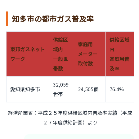
知多市の都市ガス普及率
供給区
供給区域
家庭用
東邦ガスネット
域内
内
メーター
ワーク
一般世
家庭用普
取付数
帯数
及率
32,059
愛知県知多市
24,505個
76.4%
世帯
経済産業省：平成２５年度供給区域内普及率実績（平成
２７年度供給計画）より