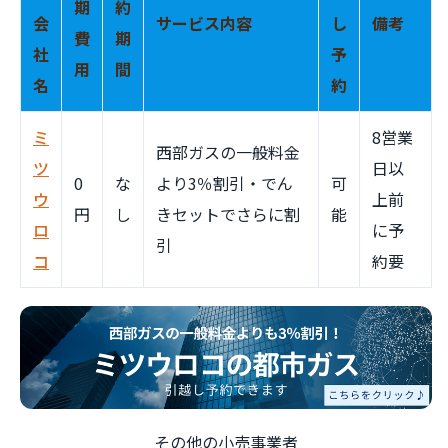
期
約
会
サービス内容
し
備考
費
期
社
予
用
間
名
約
ミ
8営業
西部ガスの一般料金
ツ
日以
0
な
より3％割引・でん
可
ウ
上前
円
し
きセットでさらに割
能
ロ
に予
引
コ
約要
その他の小売事業者