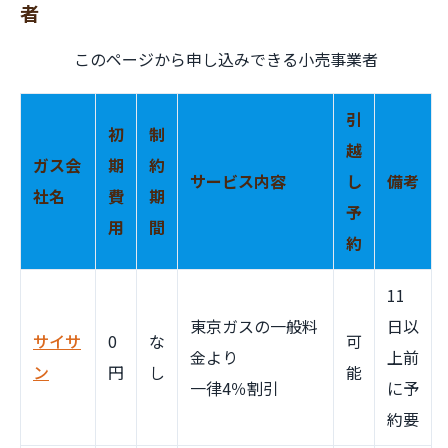
者
このページから申し込みできる小売事業者
引
初
制
越
ガス会
期
約
サービス内容
し
備考
社名
費
期
予
用
間
約
11
東京ガスの一般料
日以
サイサ
0
な
可
金より
上前
ン
円
し
能
一律4％割引
に予
約要