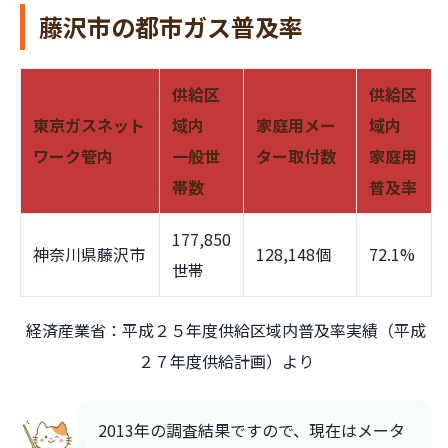
藤沢市の都市ガス普及率
供給区
供給区
東京ガスネット
域内
家庭用メー
域内
ワーク管内
一般世
ター取付数
家庭用
帯数
普及率
177,850
神奈川県藤沢市
128,148個
72.1%
世帯
経済産業省：平成２５年度供給区域内普及率実績（平成
２７年度供給計画）より
2013年の調査結果ですので、現在はメータ