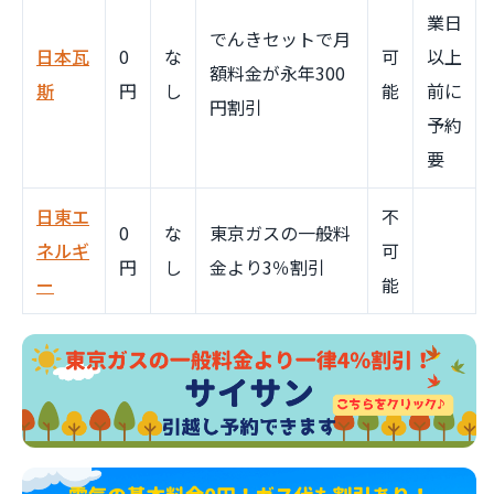
業日
でんきセットで月
日本瓦
0
な
可
以上
額料金が永年300
斯
円
し
能
前に
円割引
予約
要
日東エ
不
0
な
東京ガスの一般料
ネルギ
可
円
し
金より3％割引
ー
能