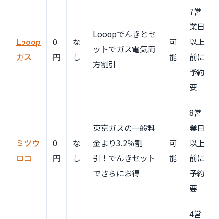
7営
業日
Looopでんきとセ
Looop
0
な
可
以上
ットでガス電気両
ガス
円
し
能
前に
方割引
予約
要
8営
東京ガスの一般料
業日
ミツウ
0
な
金より3.2％割
可
以上
ロコ
円
し
引！でんきセット
能
前に
でさらにお得
予約
要
4営