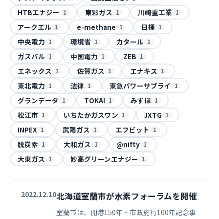
HTBエナジー
東彩ガス
川崎重工業
1
1
1
アークエル
e-methane
日揮
1
1
1
中央電力
環境省
カタール
1
1
1
ガスパル
中国電力
ZEB
1
1
1
エネックス
佐賀ガス
エナキス
1
1
1
東北電力
法律
東急パワーサプライ
1
1
1
グランデータ
TOKAI
みずほ
1
1
1
松江市
いちたかガスワン
JXTG
1
1
1
INPEX
武陽ガス
エフビット
1
1
1
脱炭素
大和ガス
@nifty
1
1
1
大東ガス
妙高グリーンエナジー
1
1
2022.12.10
北海道室蘭市が水素フォーラムを開催
室蘭市は、開港150年・市政施行100年記念事