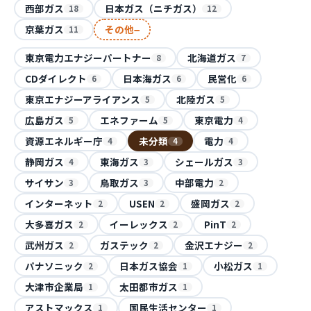
西部ガス
日本ガス（ニチガス）
18
12
−
京葉ガス
その他
11
東京電力エナジーパートナー
北海道ガス
8
7
CDダイレクト
日本海ガス
民営化
6
6
6
東京エナジーアライアンス
北陸ガス
5
5
広島ガス
エネファーム
東京電力
5
5
4
資源エネルギー庁
未分類
電力
4
4
4
静岡ガス
東海ガス
シェールガス
4
3
3
サイサン
鳥取ガス
中部電力
3
3
2
インターネット
USEN
盛岡ガス
2
2
2
大多喜ガス
イーレックス
PinT
2
2
2
武州ガス
ガステック
金沢エナジー
2
2
2
パナソニック
日本ガス協会
小松ガス
2
1
1
大津市企業局
太田都市ガス
1
1
アストマックス
国民生活センター
1
1