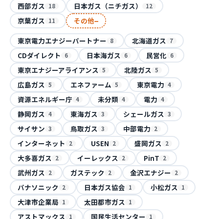
西部ガス
日本ガス（ニチガス）
18
12
−
京葉ガス
その他
11
東京電力エナジーパートナー
北海道ガス
8
7
CDダイレクト
日本海ガス
民営化
6
6
6
東京エナジーアライアンス
北陸ガス
5
5
広島ガス
エネファーム
東京電力
5
5
4
資源エネルギー庁
未分類
電力
4
4
4
静岡ガス
東海ガス
シェールガス
4
3
3
サイサン
鳥取ガス
中部電力
3
3
2
インターネット
USEN
盛岡ガス
2
2
2
大多喜ガス
イーレックス
PinT
2
2
2
武州ガス
ガステック
金沢エナジー
2
2
2
パナソニック
日本ガス協会
小松ガス
2
1
1
大津市企業局
太田都市ガス
1
1
アストマックス
国民生活センター
1
1