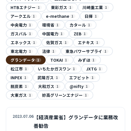
HTBエナジー
東彩ガス
川崎重工業
1
1
1
アークエル
e-methane
日揮
1
1
1
中央電力
環境省
カタール
1
1
1
ガスパル
中国電力
ZEB
1
1
1
エネックス
佐賀ガス
エナキス
1
1
1
東北電力
法律
東急パワーサプライ
1
1
1
グランデータ
TOKAI
みずほ
1
1
1
松江市
いちたかガスワン
JXTG
1
1
1
INPEX
武陽ガス
エフビット
1
1
1
脱炭素
大和ガス
@nifty
1
1
1
大東ガス
妙高グリーンエナジー
1
1
2023.07.06
【経済産業省】グランデータに業務改
善勧告